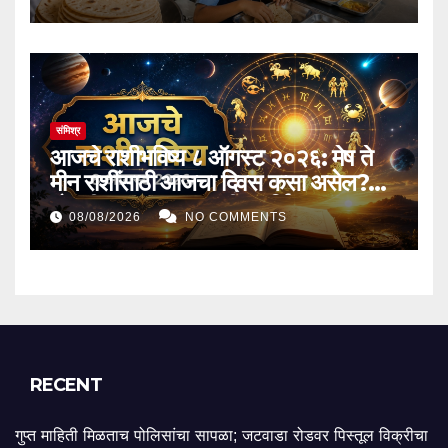
संमिश्र
आजचे राशीभविष्य ८ ऑगस्ट २०२६: मेष ते
मीन राशींसाठी आजचा दिवस कसा असेल?
नोकरी-व्यवसायात प्रगती, आर्थिक लाभ,
08/08/2026
NO COMMENTS
प्रेमसंबंध आणि कौटुंबिक जीवनाबाबत जाणून
घ्या तुमचे आजचे राशीभविष्य
RECENT
गुप्त माहिती मिळताच पोलिसांचा सापळा; जटवाडा रोडवर पिस्तूल विक्रीचा