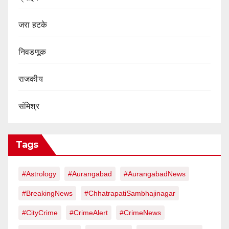
जरा हटके
निवडणूक
राजकीय
संमिश्र
Tags
#Astrology
#Aurangabad
#AurangabadNews
#BreakingNews
#ChhatrapatiSambhajinagar
#CityCrime
#CrimeAlert
#CrimeNews