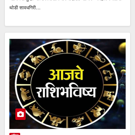
थोडी सावधगिरी…