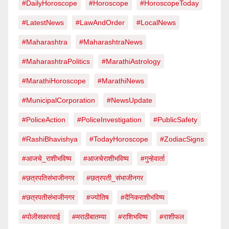
#DailyHoroscope
#Horoscope
#HoroscopeToday
#LatestNews
#LawAndOrder
#LocalNews
#Maharashtra
#MaharashtraNews
#MaharashtraPolitics
#MarathiAstrology
#MarathiHoroscope
#MarathiNews
#MunicipalCorporation
#NewsUpdate
#PoliceAction
#PoliceInvestigation
#PublicSafety
#RashiBhavishya
#TodayHoroscope
#ZodiacSigns
#आजचे_राशीभविष्य
#आजचेराशीभविष्य
#गुन्हेवार्ता
#छत्रपतिसंभाजीनगर
#छत्रपती_संभाजीनगर
#छत्रपतीसंभाजीनगर
#ज्योतिष
#दैनिकराशीभविष्य
#पोलीसकारवाई
#मराठीबातम्या
#राशिभविष्य
#राशीफल