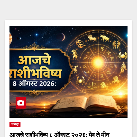
संमिश्र
आजचे राशीभविष्य ८ ऑगस्ट २०२६: मेष ते मीन