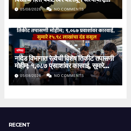
बळजबरीने गोळी खाऊ घातल्याचा आरोप,
05/08/2026
NO COMMENTS
तक्रार दाखल होताच आरोपी अटकेत
संमिश्र
नांदेड विभागात रेल्वेची विशेष तिकीट तपासणी
मोहीम; १,०८७ प्रवाशांवर कारवाई, सुमारे
₹५.९८ लाखांचा दंड वसूल
05/08/2026
NO COMMENTS
RECENT