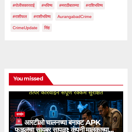
#पोलीसकारवाई
#भविष्य
#मराठीबातम्या
#राशिभविष्य
#राशीफल
#राशीभविष्य
AurangabadCrime
CrimeUpdate
सिंह
You missed
क्राईम
आरटीओ चालनच्या बनावट APK
फाइलचा सायबर सापळा; कंपनी मालकाच्या