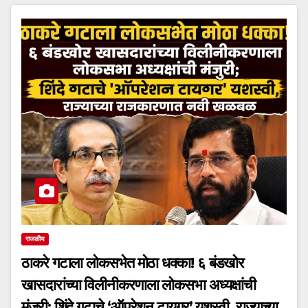
राजकीय
ठाकरे गटाला लोकसभेत मोठा धक्का! ६ बंडखोर
खासदारांच्या विलीनीकरणाला लोकसभा अध्यक्षांची
मंजुरी; शिंदे गटाचे ‘ऑपरेशन टायगर’ यशस्वी, राज्याच्या