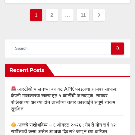
Posts
1
2
…
11
pagination
Recent Posts
आरटीओ चालनच्या बनावट APK फाइलचा सायबर सापळा;
कंपनी मालकाच्या खात्यातून १ कोटींची फसवणूक, सायबर
पोलिसांच्या अवघ्या दोन तासांच्या तत्पर कारवाईने संपूर्ण रक्कम
सुरक्षित
आजचे राशीभविष्य – ६ ऑगस्ट २०२६ : मेष ते मीन सर्व १२
राशींसाठी कसा असेल आजचा दिवस? जाणून घ्या करिअर,