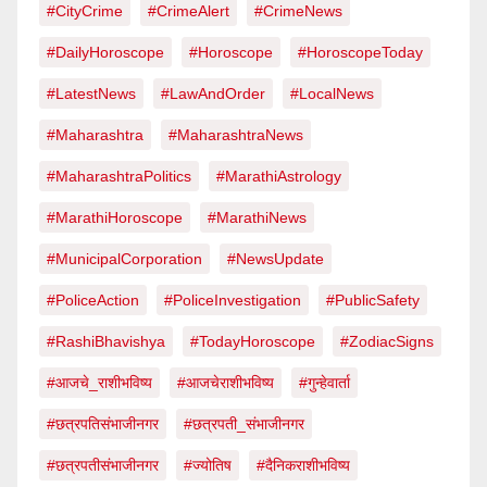
#CityCrime
#CrimeAlert
#CrimeNews
#DailyHoroscope
#Horoscope
#HoroscopeToday
#LatestNews
#LawAndOrder
#LocalNews
#Maharashtra
#MaharashtraNews
#MaharashtraPolitics
#MarathiAstrology
#MarathiHoroscope
#MarathiNews
#MunicipalCorporation
#NewsUpdate
#PoliceAction
#PoliceInvestigation
#PublicSafety
#RashiBhavishya
#TodayHoroscope
#ZodiacSigns
#आजचे_राशीभविष्य
#आजचेराशीभविष्य
#गुन्हेवार्ता
#छत्रपतिसंभाजीनगर
#छत्रपती_संभाजीनगर
#छत्रपतीसंभाजीनगर
#ज्योतिष
#दैनिकराशीभविष्य