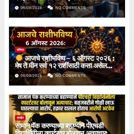
खात्यातून १ कोटींची फसवणूक, सायबर
06/08/2026
NO COMMENTS
पोलिसांच्या अवघ्या दोन तासांच्या तत्पर
कारवाईने संपूर्ण रक्कम सुरक्षित
संमिश्र
आजचे राशीभविष्य – ६ ऑगस्ट २०२६ :
मेष ते मीन सर्व १२ राशींसाठी कसा असेल
आजचा दिवस? जाणून घ्या करिअर, व्यवसाय,
06/08/2026
NO COMMENTS
आर्थिक स्थिती, कौटुंबिक जीवन आणि भाग्याचे
संपूर्ण भविष्य!
क्राईम
सामान पॅक करण्याच्या बहाण्याने पीएचडी
विद्यार्थिनीला क्वार्टरवर बोलावून अत्याचार;