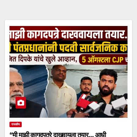
राजकीय
“मी माझी कागदपत्रे दाखवायला तयार… आधी