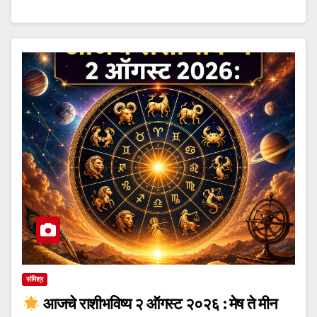
संमिश्र
आजचे राशीभविष्य २ ऑगस्ट २०२६ : मेष ते मीन