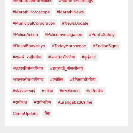
#MaharashtraPolitics
#MarathiAstrology
#MarathiHoroscope
#MarathiNews
#MunicipalCorporation
#NewsUpdate
#PoliceAction
#PoliceInvestigation
#PublicSafety
#RashiBhavishya
#TodayHoroscope
#ZodiacSigns
#आजचे_राशीभविष्य
#आजचेराशीभविष्य
#गुन्हेवार्ता
#छत्रपतिसंभाजीनगर
#छत्रपती_संभाजीनगर
#छत्रपतीसंभाजीनगर
#ज्योतिष
#दैनिकराशीभविष्य
#पोलीसकारवाई
#भविष्य
#मराठीबातम्या
#राशिभविष्य
#राशीफल
#राशीभविष्य
AurangabadCrime
CrimeUpdate
सिंह