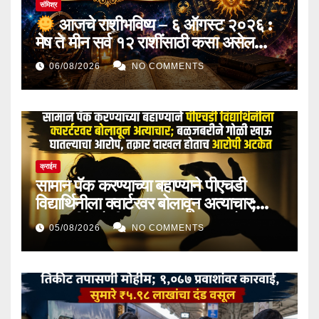
संमिश्र
आजचे राशीभविष्य – ६ ऑगस्ट २०२६ :
मेष ते मीन सर्व १२ राशींसाठी कसा असेल
आजचा दिवस? जाणून घ्या करिअर, व्यवसाय,
06/08/2026
NO COMMENTS
आर्थिक स्थिती, कौटुंबिक जीवन आणि भाग्याचे
संपूर्ण भविष्य!
क्राईम
सामान पॅक करण्याच्या बहाण्याने पीएचडी
विद्यार्थिनीला क्वार्टरवर बोलावून अत्याचार;
बळजबरीने गोळी खाऊ घातल्याचा आरोप,
05/08/2026
NO COMMENTS
तक्रार दाखल होताच आरोपी अटकेत