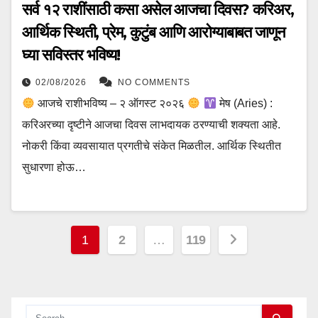
सर्व १२ राशींसाठी कसा असेल आजचा दिवस? करिअर,
आर्थिक स्थिती, प्रेम, कुटुंब आणि आरोग्याबाबत जाणून
घ्या सविस्तर भविष्य!
02/08/2026
NO COMMENTS
आजचे राशीभविष्य – २ ऑगस्ट २०२६
मेष (Aries) :
करिअरच्या दृष्टीने आजचा दिवस लाभदायक ठरण्याची शक्यता आहे.
नोकरी किंवा व्यवसायात प्रगतीचे संकेत मिळतील. आर्थिक स्थितीत
सुधारणा होऊ…
Posts
1
2
…
119
pagination