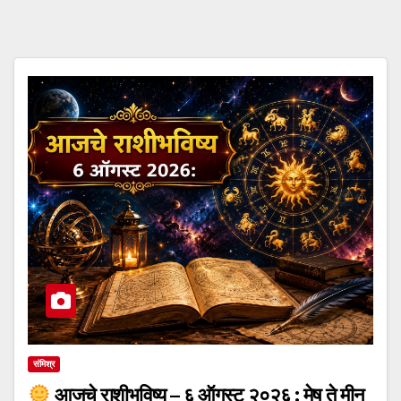
संमिश्र
आजचे राशीभविष्य – ६ ऑगस्ट २०२६ : मेष ते मीन