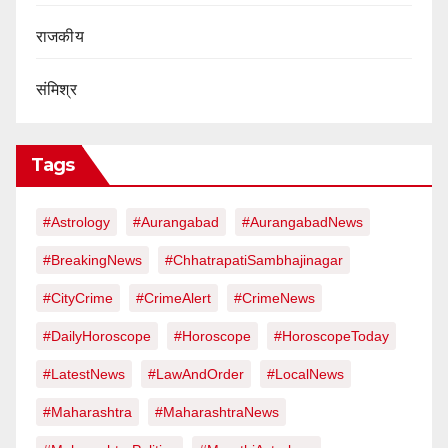
राजकीय
संमिश्र
Tags
#Astrology
#Aurangabad
#AurangabadNews
#BreakingNews
#ChhatrapatiSambhajinagar
#CityCrime
#CrimeAlert
#CrimeNews
#DailyHoroscope
#Horoscope
#HoroscopeToday
#LatestNews
#LawAndOrder
#LocalNews
#Maharashtra
#MaharashtraNews