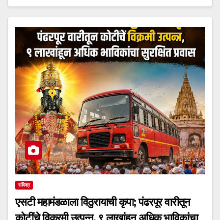
संमिश्र
एसटी महामंडळाला विठुरायाची कृपा; पंढरपूर वारीतून
कोटींचे विक्रमी उत्पन्न, ९ लाखांहून अधिक भाविकांचा