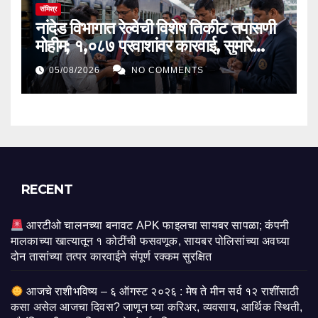
संमिश्र
नांदेड विभागात रेल्वेची विशेष तिकीट तपासणी
मोहीम; १,०८७ प्रवाशांवर कारवाई, सुमारे
₹५.९८ लाखांचा दंड वसूल
05/08/2026
NO COMMENTS
RECENT
आरटीओ चालनच्या बनावट APK फाइलचा सायबर सापळा; कंपनी
मालकाच्या खात्यातून १ कोटींची फसवणूक, सायबर पोलिसांच्या अवघ्या
दोन तासांच्या तत्पर कारवाईने संपूर्ण रक्कम सुरक्षित
आजचे राशीभविष्य – ६ ऑगस्ट २०२६ : मेष ते मीन सर्व १२ राशींसाठी
कसा असेल आजचा दिवस? जाणून घ्या करिअर, व्यवसाय, आर्थिक स्थिती,