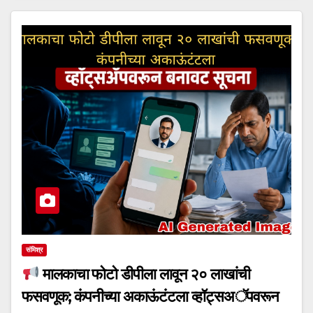
संमिश्र
मालकाचा फोटो डीपीला लावून २० लाखांची
फसवणूक; कंपनीच्या अकाऊंटंटला व्हॉट्सअॅपवरून