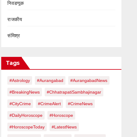
निवडणूक
राजकीय
संमिश्र
Tags
#Astrology
#Aurangabad
#AurangabadNews
#BreakingNews
#ChhatrapatiSambhajinagar
#CityCrime
#CrimeAlert
#CrimeNews
#DailyHoroscope
#Horoscope
#HoroscopeToday
#LatestNews