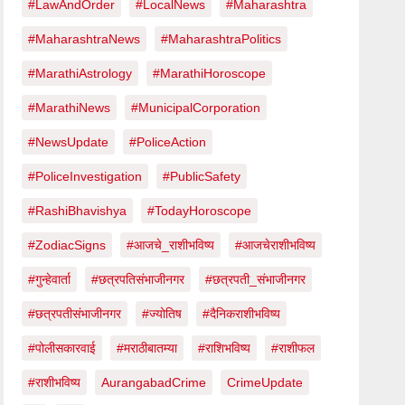
#LawAndOrder
#LocalNews
#Maharashtra
#MaharashtraNews
#MaharashtraPolitics
#MarathiAstrology
#MarathiHoroscope
#MarathiNews
#MunicipalCorporation
#NewsUpdate
#PoliceAction
#PoliceInvestigation
#PublicSafety
#RashiBhavishya
#TodayHoroscope
#ZodiacSigns
#आजचे_राशीभविष्य
#आजचेराशीभविष्य
#गुन्हेवार्ता
#छत्रपतिसंभाजीनगर
#छत्रपती_संभाजीनगर
#छत्रपतीसंभाजीनगर
#ज्योतिष
#दैनिकराशीभविष्य
#पोलीसकारवाई
#मराठीबातम्या
#राशिभविष्य
#राशीफल
#राशीभविष्य
AurangabadCrime
CrimeUpdate