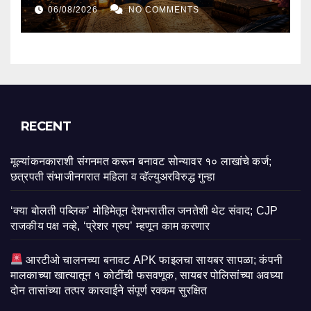
आजचा दिवस? जाणून घ्या करिअर, व्यवसाय,
06/08/2026
NO COMMENTS
आर्थिक स्थिती, कौटुंबिक जीवन आणि भाग्याचे
संपूर्ण भविष्य!
RECENT
मूल्यांकनकाराशी संगनमत करून बनावट सोन्यावर १० लाखांचे कर्ज;
छत्रपती संभाजीनगरात महिला व व्हॅल्युअरविरुद्ध गुन्हा
‘क्या बोलती पब्लिक’ मोहिमेतून देशभरातील जनतेशी थेट संवाद; CJP
राजकीय पक्ष नव्हे, ‘प्रेशर ग्रुप’ म्हणून काम करणार
आरटीओ चालनच्या बनावट APK फाइलचा सायबर सापळा; कंपनी
मालकाच्या खात्यातून १ कोटींची फसवणूक, सायबर पोलिसांच्या अवघ्या
दोन तासांच्या तत्पर कारवाईने संपूर्ण रक्कम सुरक्षित