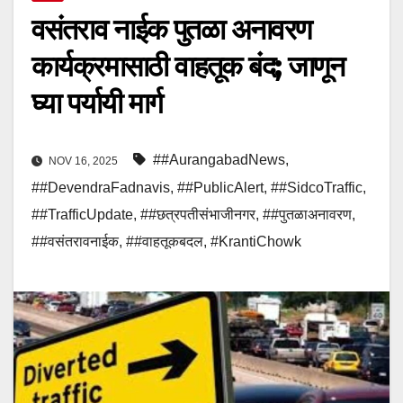
वसंतराव नाईक पुतळा अनावरण
कार्यक्रमासाठी वाहतूक बंद; जाणून
घ्या पर्यायी मार्ग
##AurangabadNews
,
NOV 16, 2025
##DevendraFadnavis
,
##PublicAlert
,
##SidcoTraffic
,
##TrafficUpdate
,
##छत्रपतीसंभाजीनगर
,
##पुतळाअनावरण
,
##वसंतरावनाईक
,
##वाहतूकबदल
,
#KrantiChowk