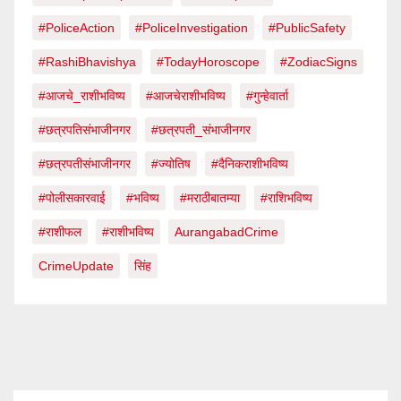
#PoliceAction
#PoliceInvestigation
#PublicSafety
#RashiBhavishya
#TodayHoroscope
#ZodiacSigns
#आजचे_राशीभविष्य
#आजचेराशीभविष्य
#गुन्हेवार्ता
#छत्रपतिसंभाजीनगर
#छत्रपती_संभाजीनगर
#छत्रपतीसंभाजीनगर
#ज्योतिष
#दैनिकराशीभविष्य
#पोलीसकारवाई
#भविष्य
#मराठीबातम्या
#राशिभविष्य
#राशीफल
#राशीभविष्य
AurangabadCrime
CrimeUpdate
सिंह