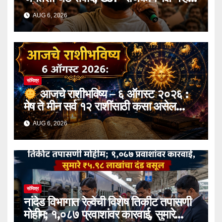
‘प्रेशर ग्रुप’ म्हणून काम करणार
AUG 6, 2026
संमिश्र
आजचे राशीभविष्य – ६ ऑगस्ट २०२६ :
मेष ते मीन सर्व १२ राशींसाठी कसा असेल
आजचा दिवस? जाणून घ्या करिअर, व्यवसाय,
AUG 6, 2026
आर्थिक स्थिती, कौटुंबिक जीवन आणि भाग्याचे
संपूर्ण भविष्य!
संमिश्र
नांदेड विभागात रेल्वेची विशेष तिकीट तपासणी
मोहीम; १,०८७ प्रवाशांवर कारवाई, सुमारे