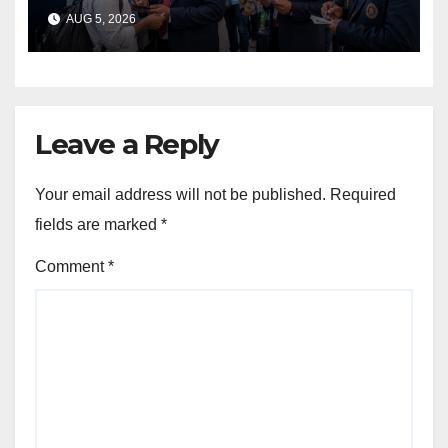
₹५.९८ लाखांचा दंड वसूल
AUG 5, 2026
Leave a Reply
Your email address will not be published.
Required
fields are marked
*
Comment
*