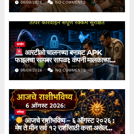
06/08/2026
NO COMMENTS
क्राईम
आरटीओ चालनच्या बनावट APK
फाइलचा सायबर सापळा; कंपनी मालकाच्या
खात्यातून १ कोटींची फसवणूक, सायबर
06/08/2026
NO COMMENTS
पोलिसांच्या अवघ्या दोन तासांच्या तत्पर
कारवाईने संपूर्ण रक्कम सुरक्षित
संमिश्र
आजचे राशीभविष्य – ६ ऑगस्ट २०२६ :
मेष ते मीन सर्व १२ राशींसाठी कसा असेल