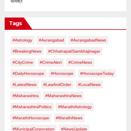
संमिश्र
Tags
#Astrology
#Aurangabad
#AurangabadNews
#BreakingNews
#ChhatrapatiSambhajinagar
#CityCrime
#CrimeAlert
#CrimeNews
#DailyHoroscope
#Horoscope
#HoroscopeToday
#LatestNews
#LawAndOrder
#LocalNews
#Maharashtra
#MaharashtraNews
#MaharashtraPolitics
#MarathiAstrology
#MarathiHoroscope
#MarathiNews
#MunicipalCorporation
#NewsUpdate