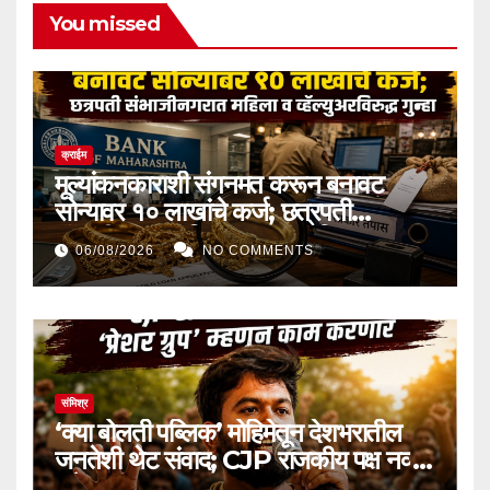
You missed
क्राईम
मूल्यांकनकाराशी संगनमत करून बनावट
सोन्यावर १० लाखांचे कर्ज; छत्रपती
संभाजीनगरात महिला व व्हॅल्युअरविरुद्ध गुन्हा
06/08/2026
NO COMMENTS
संमिश्र
‘क्या बोलती पब्लिक’ मोहिमेतून देशभरातील
जनतेशी थेट संवाद; CJP राजकीय पक्ष नव्हे,
‘प्रेशर ग्रुप’ म्हणून काम करणार