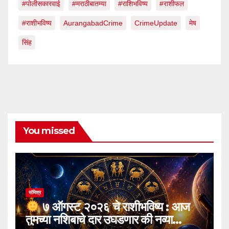
#पोलीसकारवाई
#मराठीबातम्या
#राशिभविष्य
#राशीफल
#राशीभविष्य
AurangabadCrime
CrimeUpdate
मेष
सिंह
You missed
संमिश्र
७ ऑगस्ट २०२६ चे राशीभविष्य : आज
तुमच्या नशिबाचे दार उघडणार की नव्या