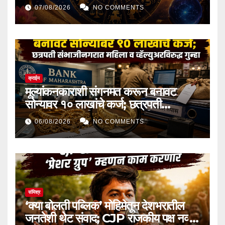
आव्हानांची चाहूल लागणार? जाणून घ्या १२
07/08/2026
NO COMMENTS
राशींचे भविष्य!
क्राईम
मूल्यांकनकाराशी संगनमत करून बनावट
सोन्यावर १० लाखांचे कर्ज; छत्रपती
संभाजीनगरात महिला व व्हॅल्युअरविरुद्ध गुन्हा
06/08/2026
NO COMMENTS
संमिश्र
‘क्या बोलती पब्लिक’ मोहिमेतून देशभरातील
जनतेशी थेट संवाद; CJP राजकीय पक्ष नव्हे,