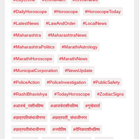
#DailyHoroscope
#Horoscope
#HoroscopeToday
#LatestNews
#LawAndOrder
#LocalNews
#Maharashtra
#MaharashtraNews
#MaharashtraPolitics
#MarathiAstrology
#MarathiHoroscope
#MarathiNews
#MunicipalCorporation
#NewsUpdate
#PoliceAction
#PoliceInvestigation
#PublicSafety
#RashiBhavishya
#TodayHoroscope
#ZodiacSigns
#आजचे_राशीभविष्य
#आजचेराशीभविष्य
#गुन्हेवार्ता
#छत्रपतिसंभाजीनगर
#छत्रपती_संभाजीनगर
#छत्रपतीसंभाजीनगर
#ज्योतिष
#दैनिकराशीभविष्य