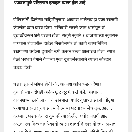
अपघातामुळे परिसरात हळहळ व्यक्त होत आहे.
पोलिसांनी दिलेल्या माहितीनुसार, आकाश भालेराव हा एका खासगी
कंपनीत काम करत होता. शनिवारी रात्री काम आटोपून तो
दुचाकीवरून घरी परतत होता. रात्री सुमारे ९ वाजण्याच्या सुमारास
बायपास रोडवरील हॉटेल निसर्गसमोर तो काही कामानिमित्त
रस्त्याच्या कडेला दुचाकी उभी करून रस्ता ओलांडत होता. त्याच
वेळी भरधाव वेगाने येणाऱ्या एका दुचाकीस्वाराने त्याला जोरदार
धडक दिली.
धडक इतकी भीषण होती की, आकाश आणि धडक देणारा
दुचाकीस्वार दोघेही अनेक फूट दूर फेकले गेले. अपघातात
आकाशच्या छातीला आणि डोक्याला गंभीर दुखापत झाली. मोठ्या
प्रमाणात रक्तस्राव झाल्याने त्याचा घटनास्थळीच मृत्यू झाला.
दरम्यान, धडक देणारा दुचाकीस्वारदेखील गंभीर जखमी झाला
असून, स्थानिक नागरिकांनी त्याला तातडीने खासगी रुग्णालयात
दाखल केले. त्याच्यावर उपचार सुरू असल्याची माहिती मिळाली