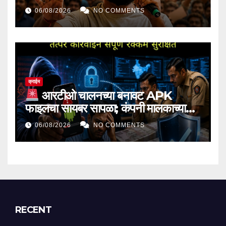
‘प्रेशर ग्रुप’ म्हणून काम करणार
06/08/2026
NO COMMENTS
क्राईम
आरटीओ चालनच्या बनावट APK
फाइलचा सायबर सापळा; कंपनी मालकाच्या
खात्यातून १ कोटींची फसवणूक, सायबर
06/08/2026
NO COMMENTS
पोलिसांच्या अवघ्या दोन तासांच्या तत्पर
कारवाईने संपूर्ण रक्कम सुरक्षित
RECENT