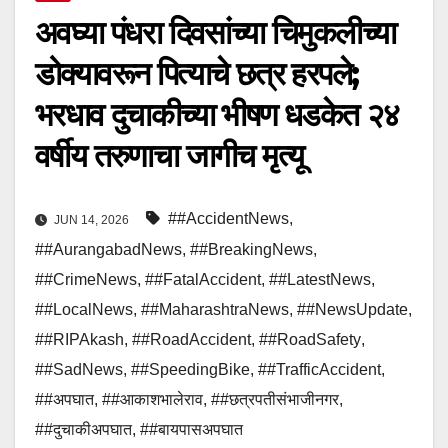
अवघ्या पंधरा दिवसांच्या चिमुकलीच्या
डोक्यावरून पित्याचे छत्र हरपले;
भरधाव दुचाकीच्या भीषण धडकेत २४
वर्षीय तरुणाचा जागीच मृत्यू
##AccidentNews
,
JUN 14, 2026
##AurangabadNews
,
##BreakingNews
,
##CrimeNews
,
##FatalAccident
,
##LatestNews
,
##LocalNews
,
##MaharashtraNews
,
##NewsUpdate
,
##RIPAkash
,
##RoadAccident
,
##RoadSafety
,
##SadNews
,
##SpeedingBike
,
##TrafficAccident
,
##अपघात
,
##आकाशभालेराव
,
##छत्रपतीसंभाजीनगर
,
##दुचाकीअपघात
,
##बायपासअपघात