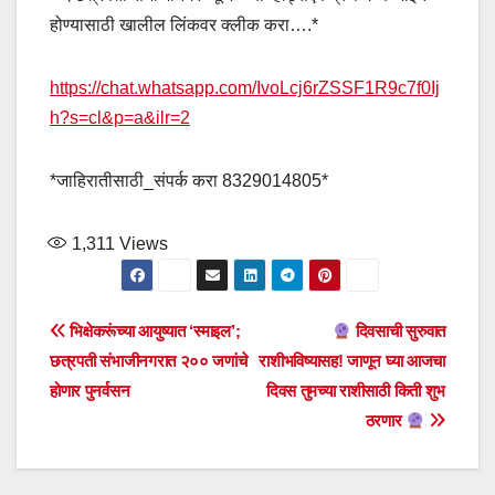
होण्यासाठी खालील लिंकवर क्लीक करा….*
https://chat.whatsapp.com/IvoLcj6rZSSF1R9c7f0Ij
h?s=cl&p=a&ilr=2
*जाहिरातीसाठी_संपर्क करा 8329014805*
1,311
Views
Post
भिक्षेकरूंच्या आयुष्यात ‘स्माइल’;
दिवसाची सुरुवात
छत्रपती संभाजीनगरात २०० जणांचे
राशीभविष्यासह! जाणून घ्या आजचा
navigation
होणार पुनर्वसन
दिवस तुमच्या राशीसाठी किती शुभ
ठरणार