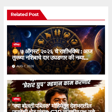
Related Post
संमिश्र
७ ऑगस्ट २०२६ चे राशीभविष्य : आज
तुमच्या नशिबाचे दार उघडणार की नव्या
आव्हानांची चाहूल लागणार? जाणून घ्या १२
AUG 7, 2026
राशींचे भविष्य!
संमिश्र
‘क्या बोलती पब्लिक’ मोहिमेतून देशभरातील