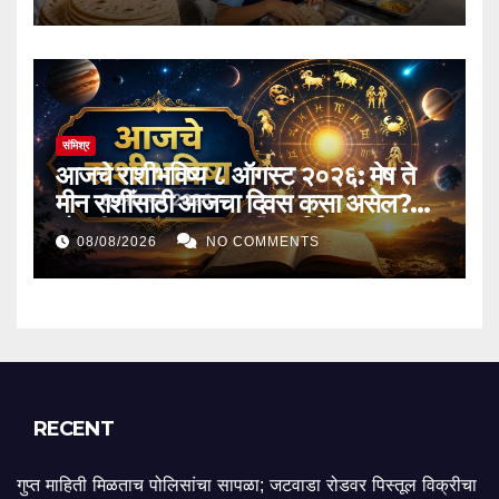
संमिश्र
आजचे राशीभविष्य ८ ऑगस्ट २०२६: मेष ते
मीन राशींसाठी आजचा दिवस कसा असेल?
नोकरी-व्यवसायात प्रगती, आर्थिक लाभ,
08/08/2026
NO COMMENTS
प्रेमसंबंध आणि कौटुंबिक जीवनाबाबत जाणून
घ्या तुमचे आजचे राशीभविष्य
RECENT
गुप्त माहिती मिळताच पोलिसांचा सापळा; जटवाडा रोडवर पिस्तूल विक्रीचा