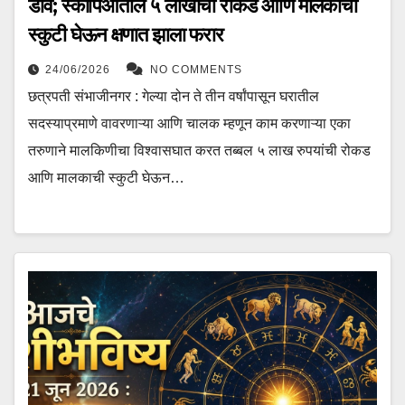
डाव; स्कॉर्पिओतील ५ लाखांची रोकड आणि मालकाची
स्कुटी घेऊन क्षणात झाला फरार
24/06/2026
NO COMMENTS
छत्रपती संभाजीनगर : गेल्या दोन ते तीन वर्षांपासून घरातील
सदस्याप्रमाणे वावरणाऱ्या आणि चालक म्हणून काम करणाऱ्या एका
तरुणाने मालकिणीचा विश्वासघात करत तब्बल ५ लाख रुपयांची रोकड
आणि मालकाची स्कुटी घेऊन…