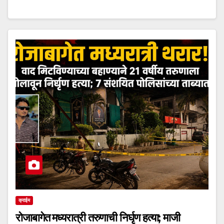
क्राईम
रोजाबागेत मध्यरात्री तरुणाची निर्घृण हत्या; माजी