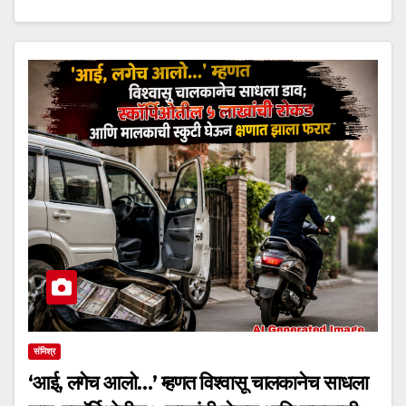
संमिश्र
‘आई, लगेच आलो…’ म्हणत विश्वासू चालकानेच साधला