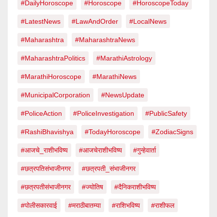
#DailyHoroscope
#Horoscope
#HoroscopeToday
#LatestNews
#LawAndOrder
#LocalNews
#Maharashtra
#MaharashtraNews
#MaharashtraPolitics
#MarathiAstrology
#MarathiHoroscope
#MarathiNews
#MunicipalCorporation
#NewsUpdate
#PoliceAction
#PoliceInvestigation
#PublicSafety
#RashiBhavishya
#TodayHoroscope
#ZodiacSigns
#आजचे_राशीभविष्य
#आजचेराशीभविष्य
#गुन्हेवार्ता
#छत्रपतिसंभाजीनगर
#छत्रपती_संभाजीनगर
#छत्रपतीसंभाजीनगर
#ज्योतिष
#दैनिकराशीभविष्य
#पोलीसकारवाई
#मराठीबातम्या
#राशिभविष्य
#राशीफल